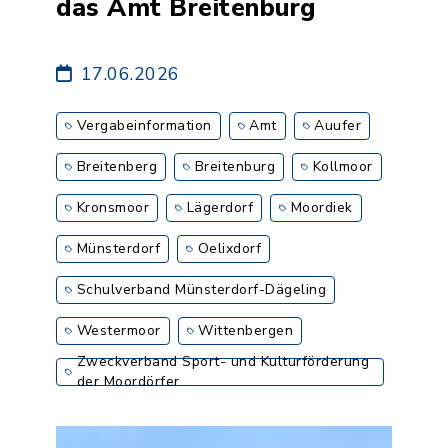
das Amt Breitenburg
17.06.2026
Vergabeinformation
Amt
Auufer
Breitenberg
Breitenburg
Kollmoor
Kronsmoor
Lägerdorf
Moordiek
Münsterdorf
Oelixdorf
Schulverband Münsterdorf-Dägeling
Westermoor
Wittenbergen
Zweckverband Sport- und Kulturförderung
der Moordörfer