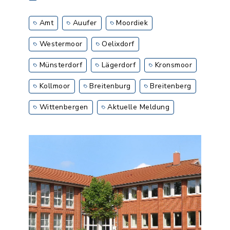
Amt
Auufer
Moordiek
Westermoor
Oelixdorf
Münsterdorf
Lägerdorf
Kronsmoor
Kollmoor
Breitenburg
Breitenberg
Wittenbergen
Aktuelle Meldung