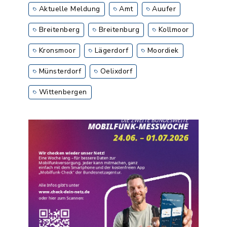
Aktuelle Meldung
Amt
Auufer
Breitenberg
Breitenburg
Kollmoor
Kronsmoor
Lägerdorf
Moordiek
Münsterdorf
Oelixdorf
Wittenbergen