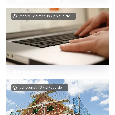
Was erledige ich wo?
Finden Sie den richtigen
Marko Greitschus / pixelio.de
Ansprechpartner für Ihr Anliegen.
Mehr lesen
Bürgerportal
Ab sofort können Sie viele Ihrer
lichtkunst.73 / pixelio.de
Anliegen bequem und sicher von zu
Hause aus erledigen.
Mehr lesen