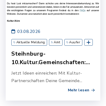
03.08.2026
Aktuelle Meldung
Amt
Auufer
Breitenberg
Breitenburg
Kollmoor
Steihnburg-
Kronsmoor
Lägerdorf
Moordiek
10.Kultur.Gemeinschaften:
Münsterdorf
Oelixdorf
Westermoor
Suche nach Pr…
Jetzt Ideen einreichen: Mit Kultur-
Wittenbergen
Partnerschaften Deine Gemeinde
stärken
Mehr lesen