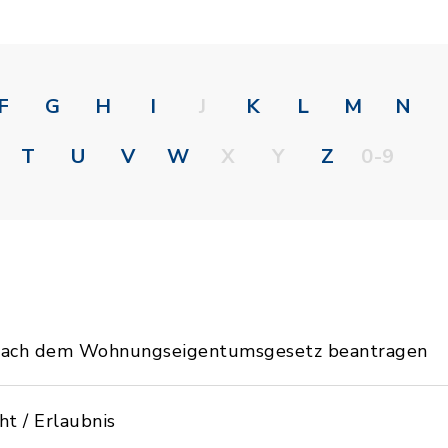
F
G
H
I
J
K
L
M
N
T
U
V
W
X
Y
Z
0-9
 nach dem Wohnungseigentumsgesetz beantragen
ht / Erlaubnis