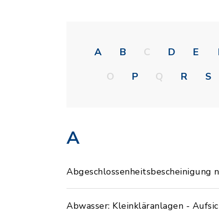
A
B
C
D
E
O
P
Q
R
S
A
Abgeschlossenheitsbescheinigung
Abwasser: Kleinkläranlagen - Aufsic